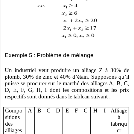
Exemple 5 : Problème de mélange
Un industriel veut produire un alliage Z à 30% de
plomb, 30% de zinc et 40% d’étain. Supposons qu’il
puisse se procurer sur le marché des alliages A, B, C,
D, E, F, G, H, I dont les compositions et les prix
respectifs sont donnés dans le tableau suivant :
Compo
A
B
C
D
E
F
G
H
I
Alliage
sitions
à
des
fabriqu
alliages
er