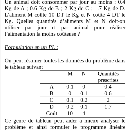
Un animal doit consommer par jour au moins : 0.4
Kg de A ; 0.6 Kg de B ; 2 Kg de C ; 1.7 Kg de D.
L’aliment M coûte 10 DT le Kg et N coûte 4 DT le
Kg. Quelles quantités d’aliments M et N doit-on
utiliser par jour et par animal pour réaliser
l’alimentation la moins coûteuse ?
Formulation en un PL :
On peut résumer toutes les données du problème dans
le tableau suivant
M
N
Quantités
prescrites
A
0.1
0
0.4
B
0
0.1
0.6
C
0.1
0.2
2
D
0.2
0.1
1.7
Coût
10
4
Ce genre de tableau peut aider à mieux analyser le
problème et ainsi formuler le programme linéaire