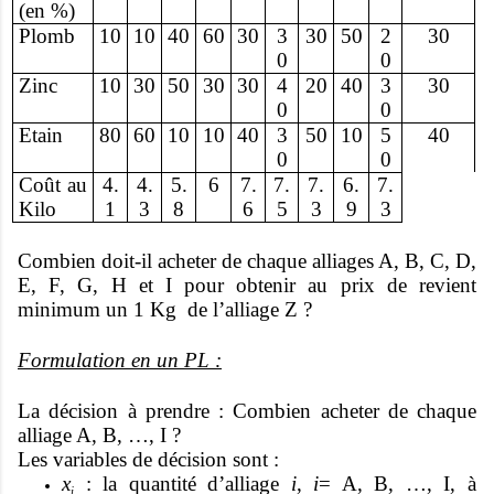
(en %)
Plomb
10
10
40
60
30
3
30
50
2
30
0
0
Zinc
10
30
50
30
30
4
20
40
3
30
0
0
Etain
80
60
10
10
40
3
50
10
5
40
0
0
Coût au
4.
4.
5.
6
7.
7.
7.
6.
7.
Kilo
1
3
8
6
5
3
9
3
Combien doit-il acheter de chaque alliages A, B, C, D,
E, F, G, H et I pour obtenir au prix de revient
minimum un 1 Kg de l’alliage Z ?
Formulation en un PL :
La décision à prendre : Combien acheter de chaque
alliage A, B, …, I ?
Les variables de décision sont :
x
: la quantité d’alliage
i
,
i
= A, B, …, I, à
i