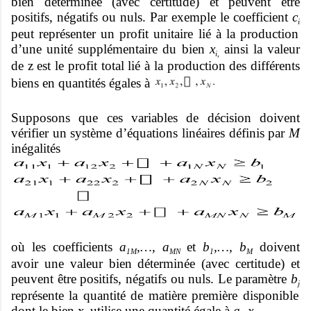
bien déterminée (avec certitude) et peuvent être
positifs, négatifs ou nuls. Par exemple le coefficient
c
i
peut représenter un profit unitaire lié à la production
d’une unité supplémentaire du bien
x
ainsi la valeur
i,
de z est le profit total lié à la production des différents
biens en quantités égales à
Supposons que ces variables de décision doivent
vérifier un système d’équations linéaires définis par
M
inégalités
où les coefficients
a
,…, a
et
b
,…, b
doivent
1M
MN
1
M
avoir une valeur bien déterminée (avec certitude) et
peuvent être positifs, négatifs ou nuls. Le paramètre
b
j
représente la quantité de matière première disponible
dont le bien x
utilise une quantité égale à
a
x
.