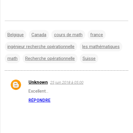
Belgique
Canada
cours de math
france
ingénieur recherche opérationnelle
les mathématiques
math
Recherche opérationnelle
Suisse
Unknown
25 juin 2018 à 05:00
C
Excellent...
o
RÉPONDRE
m
m
e
n