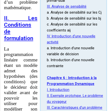
primal-dual
d’un problème
III. Analyse de sensibilité
mathématique.
a. Analyse de sensibilité sur les Cj
II. Les
b. Analyse de sensibilité sur les bj
Conditions
c. Analyse de sensibilité sur les
coefficients aij
de
IV. Introduction d’une nouvelle
formulation
activité
a. Introduction d’une nouvelle
La
programmation
variable de décision
linéaire comme
b. Introduction d’une nouvelle
étant un modèle
contrainte
admet des
hypothèses (des
Chapitre 6 : Introduction à la
conditions) que
Programmation Dynamique
le décideur doit
I. Introduction
valider avant de
II. Exemple prototype. Le problème
pouvoir les
du voyageur
utiliser pour
III. Caractéristiques d’un problème
modéliser son