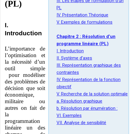
III. Les étapes de formulation d’un
(PL)
PL
IV. Présentation Théorique
V. Exemples de formulations
I.
Introduction
Chapitre 2 : Résolution d’un
programme linéaire (PL)
L’importance de
I. Introduction
l’optimisation et
II. Système d’axes
la nécessité d’un
III. Représentation graphique des
outil simple
contraintes
pour modéliser
IV. Représentation de la fonction
des problèmes de
objectif
décision que soit
V. Recherche de la solution optimale
économique,
militaire ou
a. Résolution graphique
autres on fait de
b. Résolution par énumération :
la
VI. Exemples
programmation
VII. Analyse de sensibilité
linéaire un des