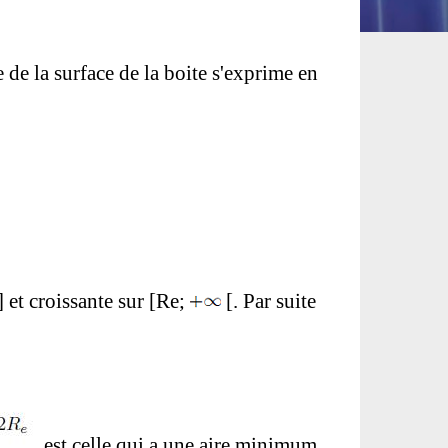
e de la surface de la boite s'exprime en
] et croissante sur [
R
e
;
[. Par suite
est celle qui a une aire minimum