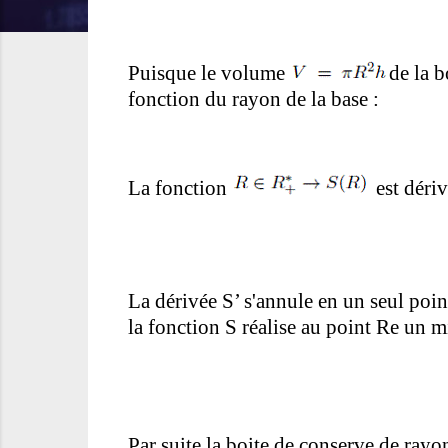
Puisque le volume
de la b
fonction du rayon de la base :
La fonction
est dériv
La dérivée
S’
s'annule en un seul poin
la fonction
S
réalise au point
R
e
un m
Par suite la boite de conserve de ray