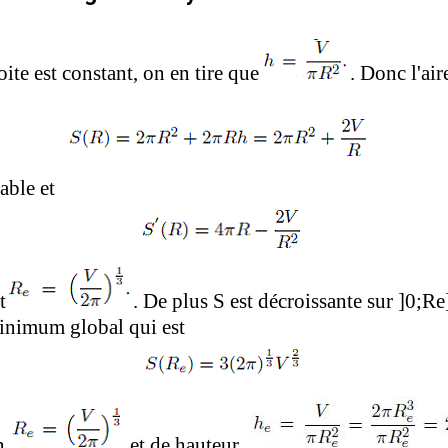
oite est constant, on en tire que
. Donc l'air
able et
t
. De plus
S
est
décroissante sur ]0
;R
e
inimum global qui est
on
et de hauteur