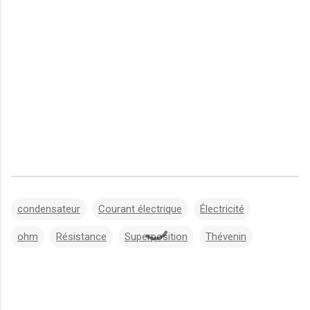
condensateur
Courant électrique
Électricité
ohm
Résistance
Superposition
Thévenin
C
o
m