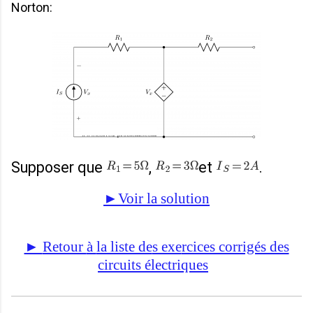
Norton:
Supposer que
,
et
.
►Voir la solution
►
Retour
à
la liste de
s exe
rcices corrigés des
circuits électriqu
es