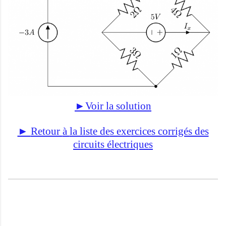
►Voir la solution
►
Retour
à
la liste de
s exe
rcices corrigés des
circuits électriqu
es