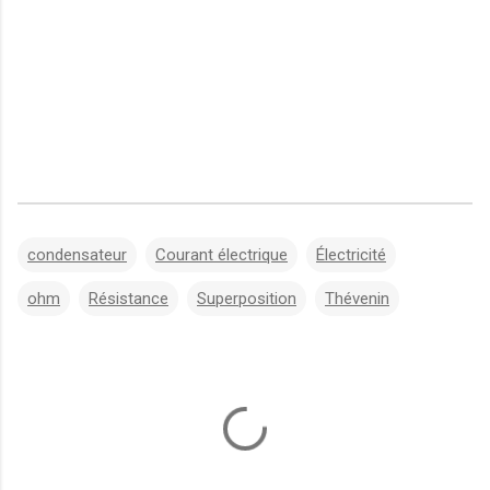
condensateur
Courant électrique
Électricité
ohm
Résistance
Superposition
Thévenin
C
o
m
m
e