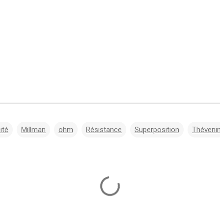
ité
Millman
ohm
Résistance
Superposition
Théveni