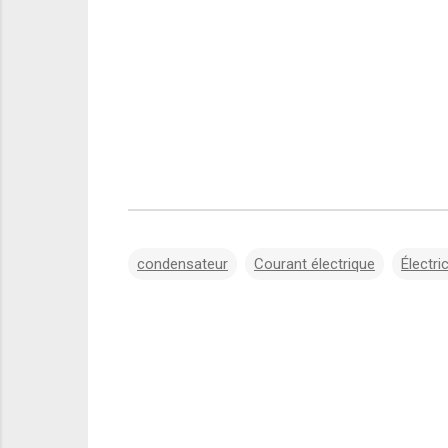
condensateur
Courant électrique
Électric
C
o
m
m
e