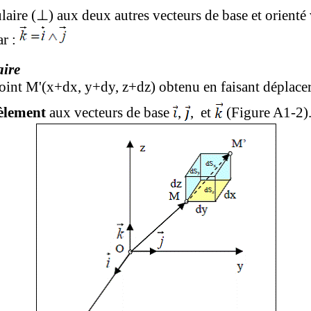
laire (
⊥
) aux deux autres vecteurs de base et orienté v
ar :
aire
point M'(x+dx, y+dy, z+dz) obtenu en faisant déplace
lèlement
aux vecteurs de base
,
,
et
(Figure A1-2)