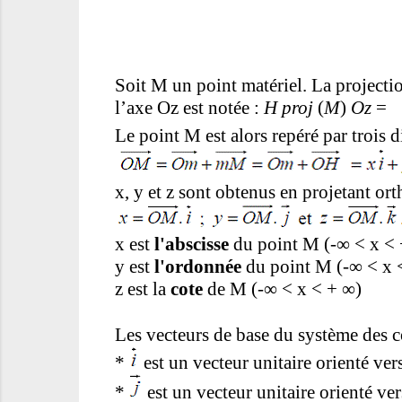
Soit M un point matériel. La projecti
l’axe Oz est notée :
H proj
(
M
)
Oz
=
Le point M est alors repéré par trois 
x, y et z sont obtenus en projetant or
x est
l'abscisse
du point M (-
∞
< x <
y est
l'ordonnée
du point M (-
∞
< x 
z est la
cote
de M (-
∞
< x < +
∞
)
Les vecteurs de base du système des 
*
est un vecteur unitaire orienté vers
*
est un vecteur unitaire orienté ver