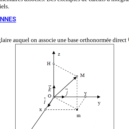
els.
ENNES
glaire auquel on associe une base orthonormée direct