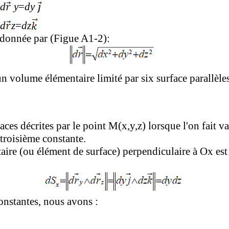
d
y
=
dy
d
z
=
dz
 donnée par (Figue A1-2):
 volume élémentaire limité par six surface parallèl
faces décrites par le point M(x,y,z) lorsque l'on fait 
troisième constante.
taire (ou élément de surface) perpendiculaire à Ox est 
onstantes, nous avons :