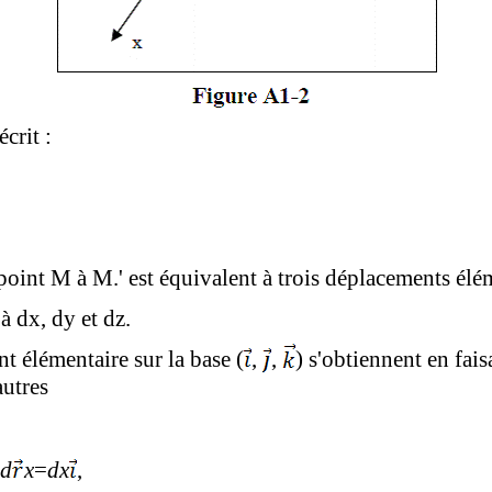
crit :
point M à M.' est équivalent à trois déplacements élé
à dx, dy et dz.
t élémentaire sur la base (
,
,
) s'obtiennent en fai
autres
tantes
d
x
=
dx
,