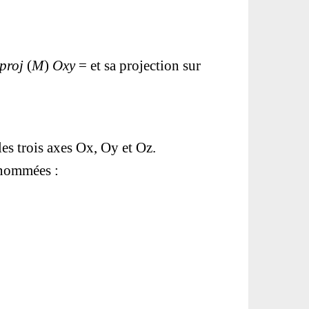
proj
(
M
)
Oxy
=
et sa projection sur
les trois axes Ox, Oy et Oz.
énommées :