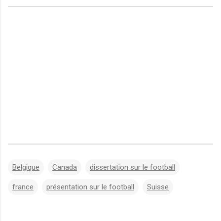
Belgique
Canada
dissertation sur le football
france
présentation sur le football
Suisse
C