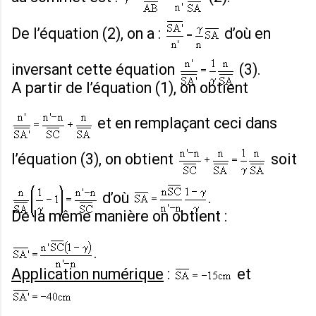
De l’équation (2), on a :
d’où en
inversant cette équation
(3).
A partir de l’équation (1), on obtient
et en remplaçant ceci dans
l’équation (3), on obtient
soit
d’où
.
De la même manière on obtient :
.
Application numérique
:
et