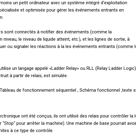
 moins
un petit ordinateur
avec un
système intégré
d'exploitation
écialisée et
optimisée
pour gérer les événements
entrants
en
on
.
rs sont
connectés à
notifier
des événements
(comme la
in niveau
, le niveau de
liquide
atteint
,
etc.)
,
et
les lignes de sortie
, à
uer
ou
signaler
les réactions à la
les événements entrants
(
comme l
 utilise
un langage appelé
«
Ladder
Relay
» ou
RLL
(
Relay
Ladder Logic
)
truit
à partir de
relais
,
est simulée
.
Tableau de fonctionnement
séquentiel ,
Schéma fonctionnel ,
texte
s
ectronique
ont été conçus
, ils ont utilisé
des relais
pour contrôler la
r "
Stop"
pour arrêter la machine
)
.
Une
machine de base
pourrait avoi
mites à
ce type de contrôle
.