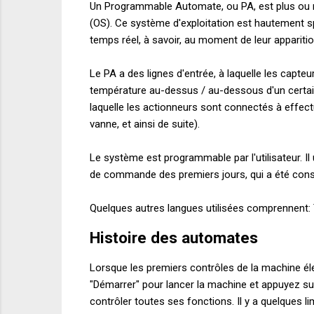
Un
Programmable
Automate
,
ou
PA
,
est plus
ou
(
OS
)
.
Ce système d'exploitation
est
hautement sp
temps réel,
à savoir,
au moment
de leur appariti
Le
PA
a des lignes
d'entrée
, à laquelle
les capteu
température
au-dessus
/ au-dessous
d'un certa
laquelle
les actionneurs sont
connectés à
effect
vanne
,
et ainsi de suite
).
Le système est
programmable par l'utilisateur
.
Il
de commande
des
premiers jours
,
qui a été cons
Quelques
autres langues utilisées
comprennent
:
Histoire
des
automates
Lorsque les premiers
contrôles
de la machine
él
"
Démarrer" pour lancer
la machine
et appuyez su
contrôler
toutes ses fonctions
.
Il y a quelques
li