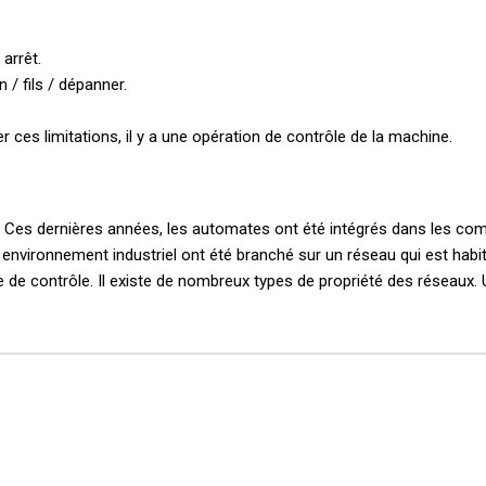
 arrêt
.
on
/
fils /
dépanner
.
er ces
limitations, il
y a une
opération de contrôle
de la machine.
Ces dernières années,
les automates
ont été intégrés dans
les co
 environnement industriel
ont été
branché sur
un réseau
qui est habi
e de contrôle.
Il existe de nombreux
types
de propriété des
réseaux
.