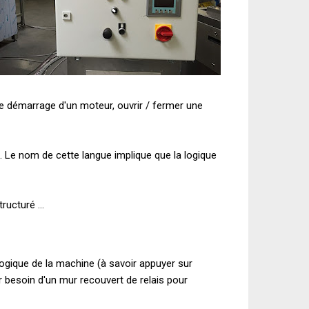
e démarrage
d'un moteur
,
ouvrir / fermer
une
.
Le nom de
cette langue
implique que
la logique
tructuré
...
logique de la machine
(à savoir
appuyer sur
r besoin
d'un
mur recouvert de
relais
pour