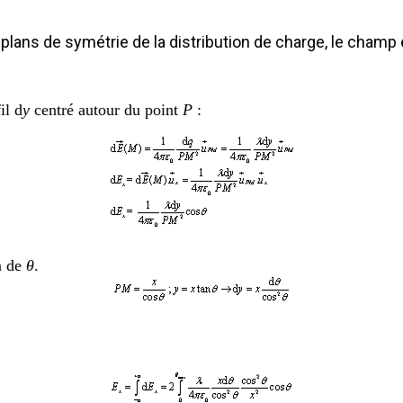
plans de symétrie de la distribution de charge, le champ 
il d
y
centré autour du point
P
:
n de
θ
.