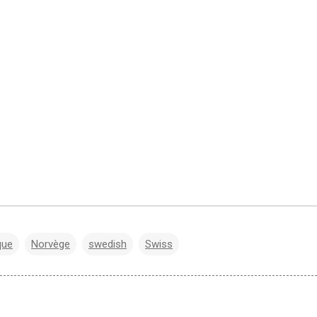
que
Norvège
swedish
Swiss