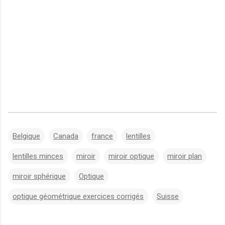
Belgique
Canada
france
lentilles
lentilles minces
miroir
miroir optique
miroir plan
miroir sphérique
Optique
optique géométrique exercices corrigés
Suisse
C