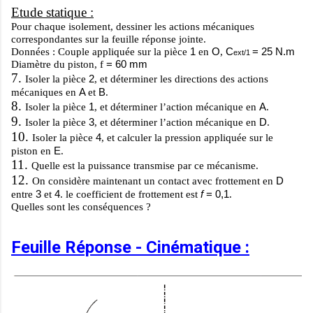
Etude statique :
Pour chaque isolement, dessiner les actions mécaniques
correspondantes sur la feuille réponse jointe.
1
O
C
= 25 N.m
Données : Couple appliquée sur la pièce
en
,
ext/1
= 60 mm
Diamètre du piston,
f
7.
2
Isoler la pièce
, et déterminer les directions des actions
A
B
mécaniques en
et
.
8.
1
A
Isoler la pièce
, et déterminer l’action mécanique en
.
9.
3
D
Isoler la pièce
, et déterminer l’action mécanique en
.
10.
4
Isoler la pièce
, et calculer la pression appliquée sur le
E
piston en
.
11.
Quelle est la puissance transmise par ce mécanisme.
12.
D
On considère maintenant un contact avec frottement en
3
4
f
= 0,1
entre
et
. le coefficient de frottement est
.
Quelles sont les conséquences ?
Feuille Réponse - Cinématique :