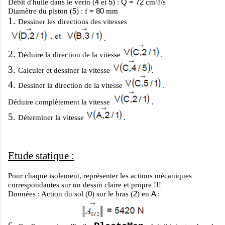
4
5
Q = 72
Débit d'huile dans le vérin (
et
) :
cm
/s
^3
5
= 80
Diamètre du piston (
) :
f
mm
1.
Dessiner les directions des vitesses
.
2.
Déduire la direction de la vitesse
.
3.
Calculer et dessiner la vitesse
.
4.
Dessiner la direction de la vitesse
.
Déduire complètement la vitesse
.
5.
Déterminer la vitesse
.
Etude statique :
Pour chaque isolement, représenter les actions mécaniques
correspondantes sur un dessin claire et propre !!!
0
2
A
Données : Action du sol (
) sur le bras (
) en
: