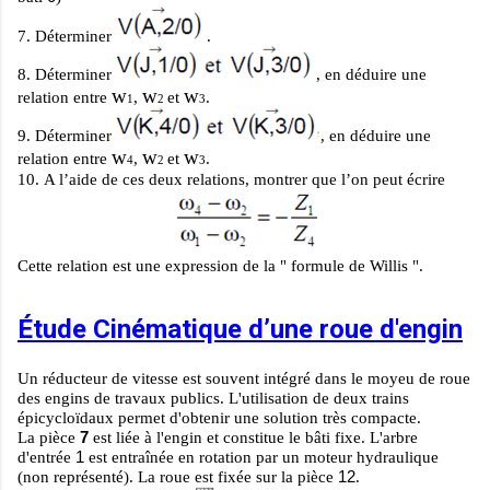
7.
Déterminer
.
8.
Déterminer
, en déduire une
w
w
w
relation entre
,
et
.
1
2
3
9.
Déterminer
, en déduire une
w
w
w
relation entre
,
et
.
4
2
3
10.
A l’aide de ces deux relations, montrer que l’on peut écrire
Cette relation est une expression de la
" formule de Willis "
.
Étude Cinématique d’une roue d'engin
Un réducteur de vitesse est souvent intégré dans le moyeu de roue
des engins de travaux publics. L'utilisation de deux trains
épicycloïdaux permet d'obtenir une solution très compacte.
7
La
pièce
est liée à l'engin et constitue le bâti fixe
. L'arbre
1
d'entrée
est entraînée en rotation par un moteur hydraulique
12
(non représenté). La roue est fixée sur la pièce
.