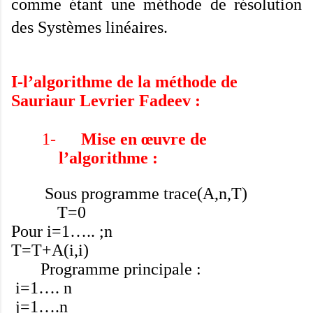
comme étant une méthode de résolution
des Systèmes linéaires.
I-l’algorithme de la méthode de
Sauriaur Levrier Fadeev :
1-
Mise en œuvre de
l’algorithme :
Sous programme trace(A,n,T)
T=0
Pour i=1….. ;n
T=T+A(i,i)
Programme principale :
i=1…. n
j=1….n