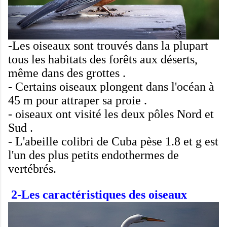
-Les oiseaux sont
trouvés
dans la plupart
tous les habitats
des forêts
aux déserts
,
même
dans des grottes
.
-
Certains oiseaux
plongent
dans l'océan
à
45
m
pour attraper sa proie
.
-
oiseaux
ont
visité
les deux
pôles Nord
et
Sud
.
-
L'abeille
colibri
de Cuba
pèse
1.8
et
g
est
l'un
des plus petits
endothermes
de
vertébrés
.
2-Les caractéristiques des oiseaux