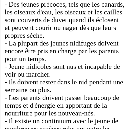
-
Des jeunes précoces
,
tels que les canards
,
les oiseaux
d'eau
,
les oiseaux
et les cailles
sont couverts de duvet
quand ils éclosent
et peuvent
courir ou nager
dès que
leurs
propres
sèche
.
-
La plupart des
jeunes
nidifuges
doivent
encore être
pris en charge
par les parents
pour un temps
.
-
Jeune
nidicoles
sont nus
et incapable de
voir ou
marcher.
-
Ils doivent rester
dans le nid pendant
une
semaine ou plus
.
-
Les parents doivent
passer beaucoup de
temps
et d'énergie
en apportant de la
nourriture
pour
les nouveau-nés
.
-
Il existe un continuum
avec le jeune
de
nombreuses espèces
relevant
entre les