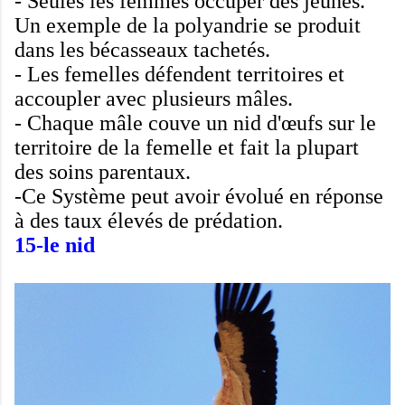
-
Seules les femmes
occuper des jeunes
.
Un exemple de
la polyandrie
se produit
dans
les bécasseaux
tachetés
.
-
Les femelles défendent
territoires
et
accoupler avec plusieurs
mâles
.
-
Chaque
mâle couve
un nid
d'œufs
sur le
territoire de
la femelle
et fait
la plupart
des soins
parentaux
.
-Ce
Système peut avoir
évolué
en réponse
à
des taux
élevés de prédation
.
15-le nid