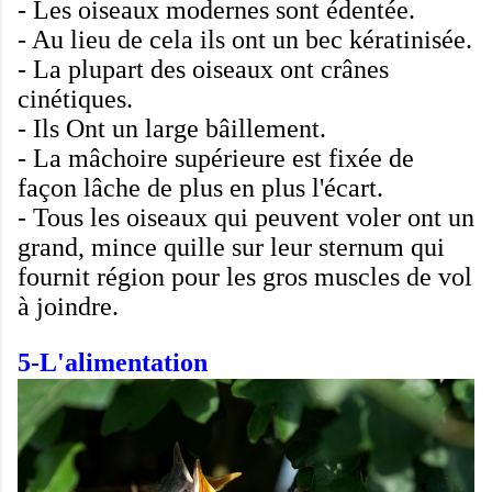
-
Les oiseaux modernes
sont
édentée
.
-
Au lieu de cela
ils ont
un bec
kératinisée
.
-
La plupart des oiseaux
ont
crânes
cinétiques
.
- Ils
Ont un large
bâillement
.
-
La mâchoire
supérieure est fixée
de
façon lâche
de plus en plus
l'écart
.
- Tous les oiseaux
qui peuvent voler
ont un
grand
,
mince
quille
sur leur
sternum
qui
fournit
région pour
les gros muscles
de vol
à joindre.
5-L'alimentation