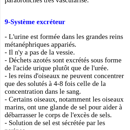
parabronches
très vascularisé
.
9-
Système excréteur
-
L'urine est
formée
dans les grandes
reins
métanéphriques
appariés
.
-
Il n'y a pas
de la vessie
.
-
Déchets azotés
sont
excrétés sous forme
de
l'acide urique
plutôt que de
l'urée
.
-
les reins
d'oiseaux
ne peuvent
concentrer
que des solutés
à
4-8
fois celle de la
concentration dans le sang
.
-
Certains oiseaux
, notamment les oiseaux
marins
,
ont
une glande
de sel
pour aider à
débarrasser
le corps de
l'excès de sels
.
-
Solution de sel
est sécrétée par
les