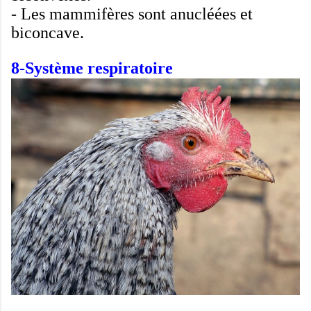
-
Les mammifères sont
anucléées
et
biconcave
.
8-
Système respiratoire