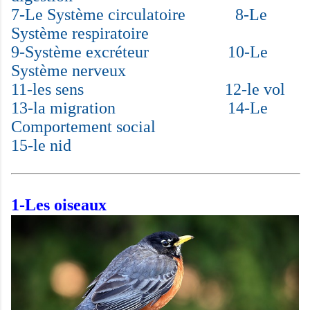
7-
Le Système circulatoire
8-
Le
Système respiratoire
9-
Système excréteur
10-
Le
Système nerveux
11
-les sens
12-
le vol
13-la
migration
14-Le
Comportement social
15-le nid
1-
Les oiseaux