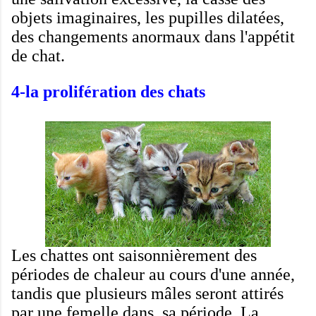
objets imaginaires
, les pupilles dilatées,
des changements anormaux dans
l'appétit
de
chat.
4-
la prolifération des chats
Les chattes
ont
saisonnièrement
des
périodes de chaleur
au cours
d'une année
,
tandis que
plusieurs mâles
seront attirés
par
une femelle dans sa période
.
La