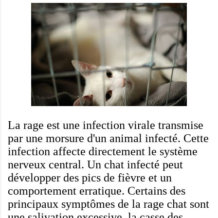
La rage est
une infection
virale transmise
par une morsure
d'un animal infecté
.
Cette
infection
affecte directement
le système
nerveux central
.
Un
chat infecté
peut
développer des
pics
de fièvre
et
un
comportement erratique
.
Certains des
principaux
symptômes de
la rage chat
sont
une salivation excessive
,
la casse
des