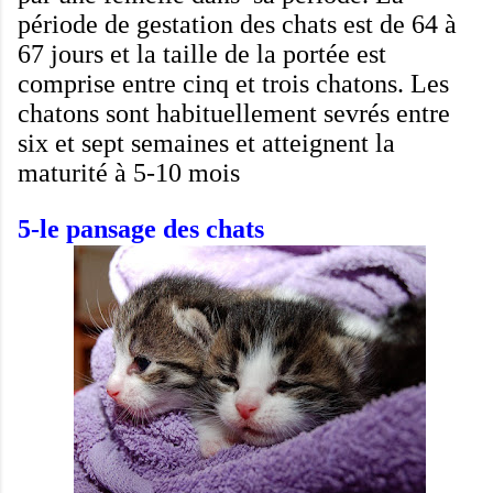
période de gestation
des chats
est de 64
à
67 jours
et
la taille
de la portée
est
comprise entre
cinq et trois
chatons
.
Les
chatons
sont habituellement
sevrés
entre
six et
sept
semaines
et
atteignent la
maturité à
5-10
mois
5-
le pansage des chats