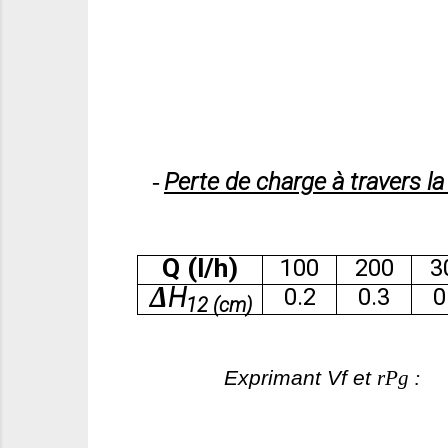
Perte de charge à travers la 
-
Q (l/h)
100
200
3
Δ
H
0.2
0.3
0
12 (cm)
Exprimant Vf et
r
Pg :