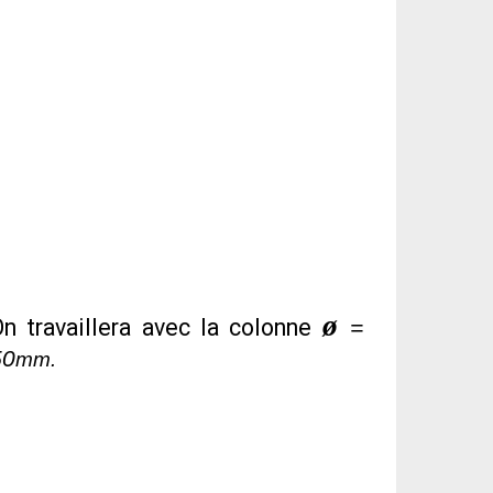
ø
On travaillera avec la colonne
=
50
mm.