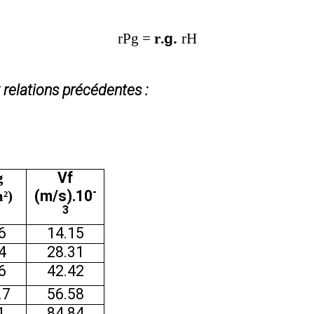
r
Pg =
r
.
g.
r
H
 relations précédentes :
Vf
g
-
(m/s).10
²)
3
6
14.15
4
28.31
6
42.42
.7
56.58
1
84.84