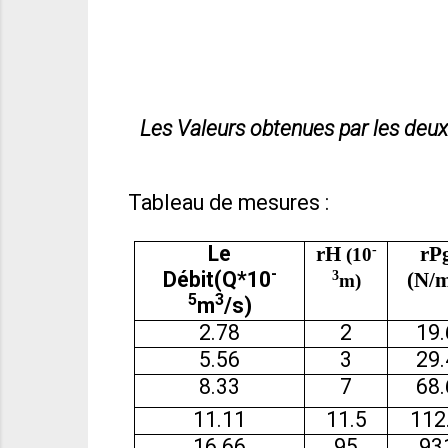
Les Valeurs obtenues par les deux
Tableau de mesures :
Le
r
H
-
r
P
(10
-
Débit(Q*10
3
(N/m
m)
5
3
m
/s)
2.78
2
19.
5.56
3
29.
8.33
7
68.
11.11
11.5
112
16.66
95
93