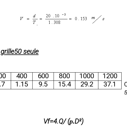
grille50 seule
00
400
600
800
1000
1200
.7
1.15
9.5
15.4
29.2
37.1
Vf=4.Q/ (
D²)
p
.