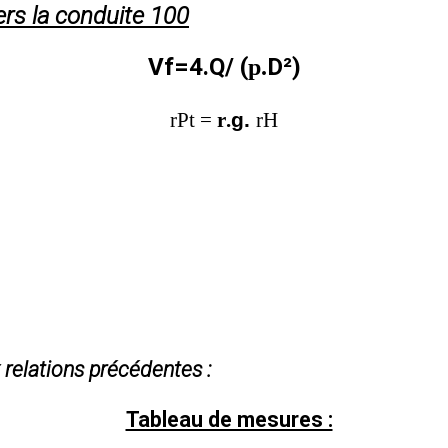
ers la conduite 100
Vf=4.Q/ (
D²)
p
.
r
Pt =
r
.
g.
r
H
 relations précédentes :
Tableau de mesures :