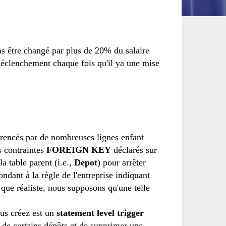
s être
changé
par
plus de 20%
du salaire
déclenchement
chaque fois qu'il ya
une mise
érencés par
de nombreuses lignes
enfant
s
contraintes
FOREIGN KEY
déclarés sur
la table parent
(i.e.,
Depot
)
pour arrêter
ondant à la règle
de l'entreprise
indiquant
 que
réaliste
,
nous supposons
qu'une telle
us créez est
un
statement level trigger
de certains
dépôts
et de
supprimer une