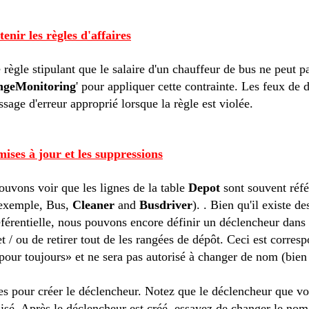
enir les règles
d'affaires
e
règle stipulant
que le salaire d'
un chauffeur de bus
ne peut pa
ngeMonitoring
'
pour
appliquer cette contrainte
.
Les
feux
de 
sage d'erreur
approprié
lorsque la
règle est violée
.
mises à jour
et les suppressions
ouvons voir que
les
lignes de la table
Depot
sont souvent
réf
 exemple
,
Bus,
Cleaner
and
Busdriver
).
.
Bien qu'il existe de
éférentielle
,
nous pouvons encore
définir
un déclencheur dans
et / ou
de retirer tout
de
les
rangées
de
dépôt.
Ceci est
corresp
pour toujours»
et ne sera pas
autorisé à
changer de nom
(bien
es pour créer
le déclencheur
.
Notez que
le
déclencheur
que vo
lisé
.
Après
le
déclencheur
est créé
, essayez de changer
le nom