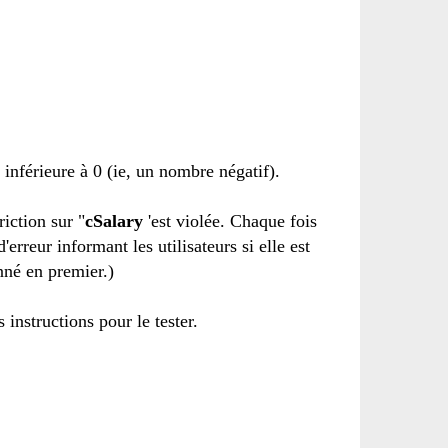
 inférieure à
0 (ie
,
un nombre négatif
).
triction
sur
"
cSalary
'
est violée
.
Chaque fois
'erreur
informant les utilisateurs
si elle
est
nné
en premier.
)
s instructions
pour le tester
.