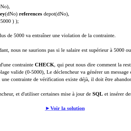
cNo),
key
(dNo)
references
depot(dNo),
5000 ) );
lus de
5000
va
entraîner une
violation de
la contrainte
.
dant,
nous ne saurions pas
si le salaire
est
supérieur à 5000
ou
 d'une
contrainte
CHECK
,
qui peut
nous dire comment
la res
plage valide
(
0-5000
)
,
Le déclencheur
va générer
un message d
i
une contrainte de vérification
existe déjà, il
doit
être abando
ncheur
,
et d'utiliser certaines
mise à jour
de
SQL
et
insérer de
►Voir la solution