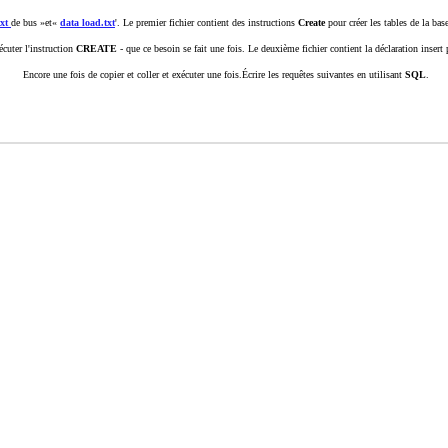
xt
de bus »et«
data load.txt
'.
Le premier fichier contient des instructions
Create
pour créer les tables de la bas
écuter l'instruction
CREATE
- que ce besoin se fait une fois.
Le deuxième fichier contient la déclaration inser
Encore une fois de copier et coller et exécuter une fois.
Écrire les requêtes suivantes en utilisant
SQL
.