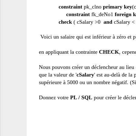
constraint
pk_clno
primary key
(
constraint
fk_deNo1
foreign 
check
( cSalary >0
and
cSalary < 
Voici
un salaire
qui est
inférieur à zéro
et p
en appliquant
la contrainte
CHECK
,
cepen
Nous pouvons créer
un déclencheur
au lieu
que
la valeur de '
cSalary
'
est au-delà
de la 
supérieure à
5000
ou un nombre négatif
.
(
S
Donnez votre
PL
/ SQL
pour créer
le décle