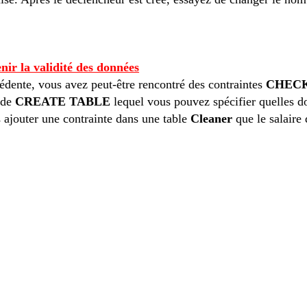
nir
la validité des données
édente, vous
avez peut-être
rencontré
des contraintes
CHEC
nde
CREATE
TABLE
lequel vous
pouvez spécifier
quelles d
s
ajouter une contrainte
dans une table
Cleaner
que le salaire
20),