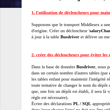
1.
l'utilisation de déclencheurs
pour maint
Supposons que le
transport
Middlesex
a un
d'origine
.
Créer
un déclencheur
'
salaryCha
à jour
à la table
Busdriver
et délivre un
mes
2.
créer des
déclencheurs
pour éviter
les 
Dans
la base de données
Busdriver
,
nous p
dans
un certain nombre d'
autres tables
(par
les
tables enfant
pour maintenir
l'intégrité r
toute tentative de changer
le nom
du dépôt
que, une fois
un dépôt
est établi, il
sera là
«
règle
est nécessaire
).
Écrire des déclarations
PL
/
SQL
approprié
donc
'
pour chaque ligne
'
ne doit pas être
uti