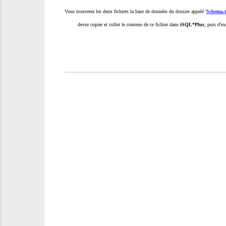
Vous trouverez les deux fichiers la base de données du dossier appelé '
Schema.t
devez copier et coller le contenu de ce fichier dans
iSQL*Plus
, puis d'ex