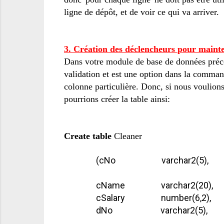
ligne
de
dépôt,
et de voir
ce qui va arriver
.
3.
Création des déclencheurs
pour mainte
Dans votre
module de
base de données
préc
validation
et est une option
dans la comma
colonne particulière
.
Donc, si
nous voulion
pourrions créer
la table
ainsi:
Create table
Cleaner
(cNo varchar2(5),
cName varchar2(
cSalary number(6,2),
dNo varchar2(5),