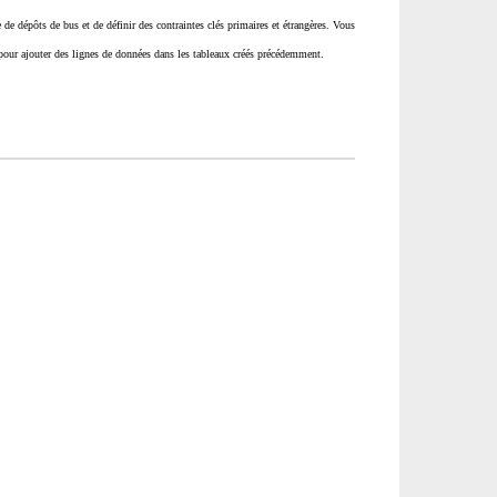
e de dépôts de bus et de définir des contraintes clés primaires et étrangères.
Vous
t pour ajouter des lignes de données dans les tableaux créés précédemment.