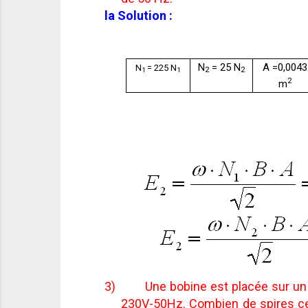
la Solution
:
N
= 25 N
A =0,0043
N
= 225 N
2
2
1
1
2
m
3)
Une bobine est placée sur un
230V-50Hz. Combien de spires cett