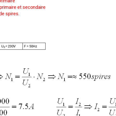
primaire
 primaire et secondaire
de spires.
U
= 230V
F = 50Hz
2