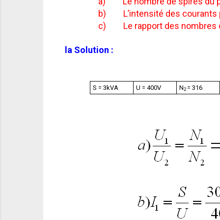
a)
Le nombre de spires du 
b)
L’intensité des courants
c)
Le rapport des nombres 
la Solution :
S = 3kVA
U = 400V
N
= 316
2