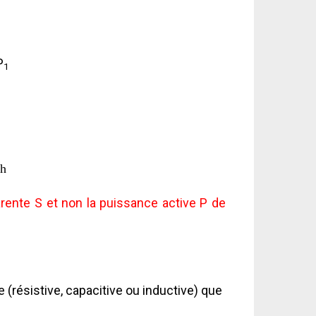
P
1
h
arente S et non la puissance active P de
(résistive, capacitive ou inductive) que