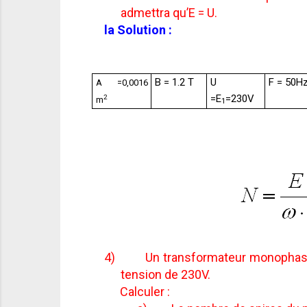
admettra qu’E = U.
la Solution
:
B = 1.2 T
U
F = 50H
A =0,0016
=E
=230V
2
m
1
4)
Un transformateur monophasé
tension de 230V.
Calculer :