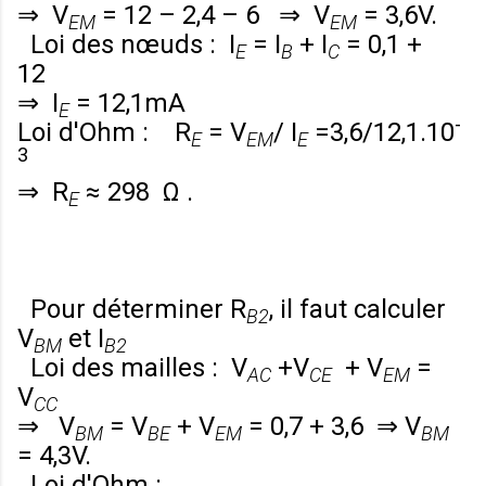
⇒
V
= 12 – 2,4 – 6 ⇒
V
= 3,6V.
EM
EM
Loi des nœuds :
I
=
I
+
I
= 0,1 +
E
B
C
12
⇒
I
= 12,1mA
E
-
Loi d'Ohm :
R
=
V
/
I
=
3,6/12,1.10
E
EM
E
3
⇒
R
≈ 298 Ω .
E
Pour déterminer
R
, il faut calculer
B2
V
et
I
BM
B2
Loi des mailles :
V
+
V
+
V
=
AC
CE
EM
V
CC
⇒
V
=
V
+
V
= 0,7 + 3,6 ⇒
V
BM
BE
EM
BM
= 4,3V.
Loi d'Ohm :