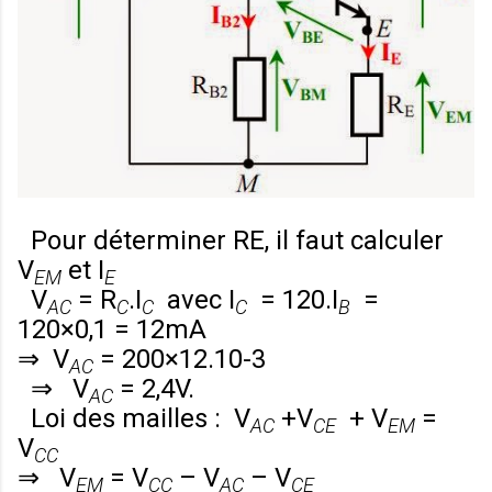
Pour déterminer RE, il faut calculer
V
et
I
EM
E
V
=
R
.
I
avec
I
= 120.
I
=
AC
C
C
C
B
120×0,1 = 12mA
⇒
V
= 200×12.10-3
AC
⇒
V
= 2,4V.
AC
Loi des mailles :
V
+
V
+
V
=
AC
CE
EM
V
CC
⇒
V
=
V
–
V
–
V
EM
CC
AC
CE