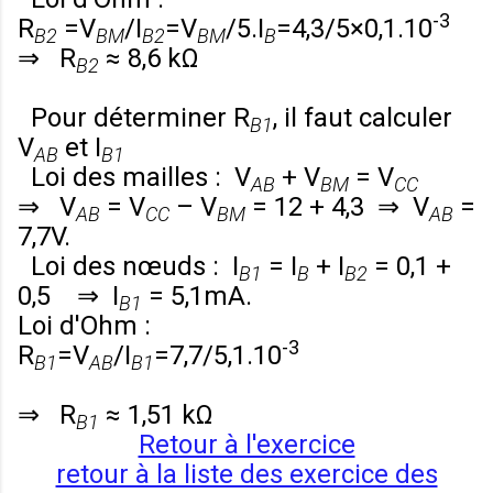
-3
R
=
V
/
I
=
V
/5.
I
=4,3/5×0,1.10
B2
BM
B2
BM
B
⇒
R
≈ 8,6 kΩ
B2
Pour déterminer
R
, il faut calculer
B1
V
et
I
AB
B1
Loi des mailles :
V
+
V
=
V
AB
BM
CC
⇒
V
=
V
–
V
= 12 + 4,3 ⇒
V
=
AB
CC
BM
AB
7,7V.
Loi des nœuds :
I
=
I
+
I
= 0,1 +
B1
B
B2
0,5 ⇒
I
= 5,1mA.
B1
Loi d'Ohm :
-3
R
=
V
/
I
=7,7/5,1.10
B1
AB
B1
⇒
R
≈ 1,51 kΩ
B1
Retour à l'exercice
retour à la liste des exercice des