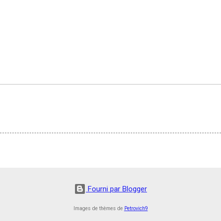
Fourni par Blogger
Images de thèmes de
Petrovich9