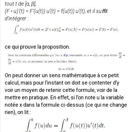
tout t de [α, β],
(F ◦ u)’(t) = F’(u(t)).u’(t) = f(u(t)).u’(t), et il suﬃt
d’intégrer :
ce qui prouve la proposition.
On peut donner un sens mathématique à ce petit
calcul, mais pour l’instant on doit se contenter d’y
voir un moyen de retenir cette formule, voir de la
mettre en pratique. En eﬀet, si l’on note u la variable
notée x dans la formule ci-dessus (ce qui ne change
rien), on lit :