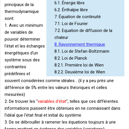
6.1. Énergie libre
principaux de la
6.2. Énthalpie libre
thermodynamique
7. Équation de continuité
sont:
7.1. Loi de Fourier
1. Avec un minimum
7.2. Equation de diffusion de la
de variables de
chaleur
pouvoir déterminer
8. Rayonnement thermique
l'état et les échanges
8.1. Loi de Stefan-Boltzmann
énergétiques d'un
8.2. Loi de Planck
système sous des
8.2.1. Première loi de Wien
contraintes
8.2.2. Deuxième loi de Wien
prédéfinies et
souvent considérées comme idéales... (il y a peu près une
différence de 5% entre les valeurs théoriques et celles
mesurées)
2. De trouver les "
variables d'état
", telles que ces différentes
informations puissent être obtenues en ne connaissant dans
l'idéal que l'état final et initial du système.
3. De se débrouiller à ramener les équations toujours à une
forme mettant en évidence des variables (variations)