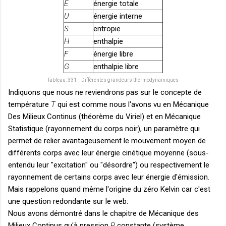
E
énergie totale
U
énergie interne
S
entropie
H
enthalpie
F
énergie libre
G
enthalpie libre
Tableau: 331 - Différentes grandeurs thermodynamiques
Indiquons que nous ne reviendrons pas sur le concepte de
température
T
qui est comme nous l'avons vu en Mécanique
Des Milieux Continus (théorème du Viriel) et en Mécanique
Statistique (rayonnement du corps noir), un paramètre qui
permet de relier avantageusement le mouvement moyen de
différents corps avec leur énergie cinétique moyenne (sous-
entendu leur "excitation" ou "désordre") ou respectivement le
rayonnement de certains corps avec leur énergie d'émission.
Mais rappelons quand même l'origine du zéro Kelvin car c'est
une question redondante sur le web:
Nous avons démontré dans le chapitre de Mécanique des
Milieux Continus qu'à pression
P
constante (système