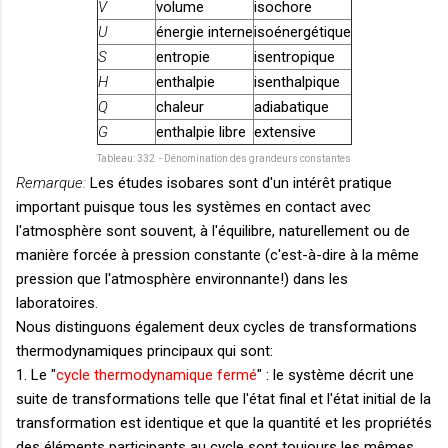
V
volume
isochore
U
énergie interne
isoénergétique
S
entropie
isentropique
H
enthalpie
isenthalpique
Q
chaleur
adiabatique
G
enthalpie libre
extensive
Tableau: 332 - Dénomination des grandeurs constantes
Remarque:
Les études isobares sont d'un intérêt pratique
important puisque tous les systèmes en contact avec
l'atmosphère sont souvent, à l'équilibre, naturellement ou de
manière forcée à pression constante (c'est-à-dire à la même
pression que l'atmosphère environnante!) dans les
laboratoires.
Nous distinguons également deux cycles de transformations
thermodynamiques principaux qui sont:
1. Le "
cycle thermodynamique fermé
" : le système décrit une
suite de transformations telle que l'état final et l'état initial de la
transformation est identique et que la quantité et les propriétés
des éléments participants au cycle sont toujours les mêmes.