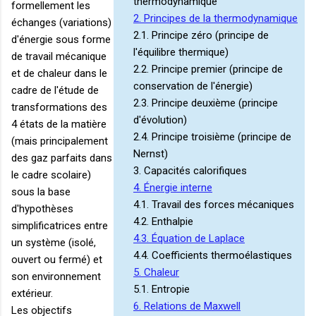
thermodynamique
formellement les
2. Principes de la thermodynamique
échanges (variations)
2.1. Principe zéro (principe de
d'énergie sous forme
l'équilibre thermique)
de travail mécanique
2.2. Principe premier (principe de
et de chaleur dans le
conservation de l'énergie)
cadre de l'étude de
2.3. Principe deuxième (principe
transformations des
d'évolution)
4 états de la matière
2.4. Principe troisième (principe de
(mais principalement
Nernst)
des gaz parfaits dans
3. Capacités calorifiques
le cadre scolaire)
4. Énergie interne
sous la base
4.1. Travail des forces mécaniques
d'hypothèses
4.2. Enthalpie
simplificatrices entre
4.3. Équation de Laplace
un système (isolé,
4.4. Coefficients thermoélastiques
ouvert ou fermé) et
5. Chaleur
son environnement
5.1. Entropie
extérieur.
6. Relations de Maxwell
Les objectifs