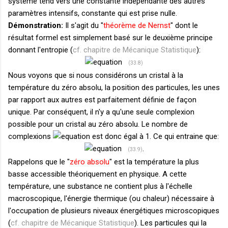
système tend vers une constante indépendante des autres
paramètres intensifs, constante qui est prise nulle.
Démonstration:
Il s'agit du "
théorème de Nernst
" dont le
résultat formel est simplement basé sur le deuxième principe
donnant l'entropie (
cf. chapitre de Mécanique Statistique
):
(33.8)
Nous voyons que si nous considérons un cristal à la
température du zéro absolu, la position des particules, les unes
par rapport aux autres est parfaitement définie de façon
unique. Par conséquent, il n'y a qu'une seule complexion
possible pour un cristal au zéro absolu. Le nombre de
complexions
est donc égal à 1. Ce qui entraine que:
.
(33.9)
Rappelons que le "
zéro absolu
" est la température la plus
basse accessible théoriquement en physique. A cette
température, une substance ne contient plus à l'échelle
macroscopique, l'énergie thermique (ou chaleur) nécessaire à
l'occupation de plusieurs niveaux énergétiques microscopiques
(
cf. chapitre de Mécanique Statistique
). Les particules qui la