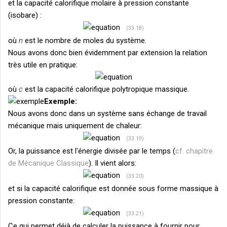
et la capacité calorifique molaire à pression constante
(isobare) :
(33.18)
où
n
est le nombre de moles du système.
Nous avons donc bien évidemment par extension la relation
très utile en pratique:
où
c
est la capacité calorifique polytropique massique.
Exemple:
Nous avons donc dans un système sans échange de travail
mécanique mais uniquement de chaleur:
(33.19)
Or, la puissance est l'énergie divisée par le temps (
cf. chapitre
de Mécanique Classique
). Il vient alors:
(33.20)
et si la capacité calorifique est donnée sous forme massique à
pression constante:
(33.21)
Ce qui permet déjà de calculer la puissance à fournir pour