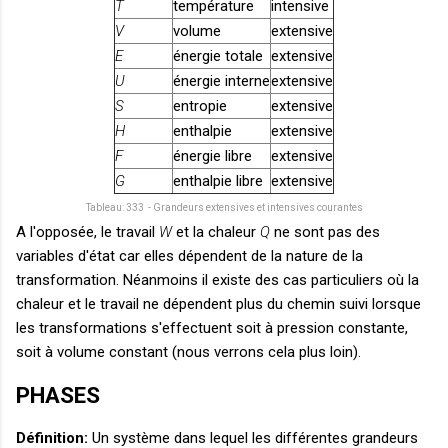
T
température
intensive
V
volume
extensive
E
énergie totale
extensive
U
énergie interne
extensive
S
entropie
extensive
H
enthalpie
extensive
F
énergie libre
extensive
G
enthalpie libre
extensive
Tableau: 333 - Grandeurs extensives et intensives courantes
A l'opposée, le travail
W
et la chaleur
Q
ne sont pas des
variables d'état car elles dépendent de la nature de la
transformation. Néanmoins il existe des cas particuliers où la
chaleur et le travail ne dépendent plus du chemin suivi lorsque
les transformations s'effectuent soit à pression constante,
soit à volume constant (nous verrons cela plus loin).
PHASES
Définition:
Un système dans lequel les différentes grandeurs