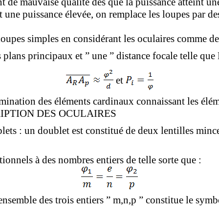
t de mauvaise qualité dès que la puissance atteint un
nt une puissance élevée, on remplace les loupes par des
 loupes simples en considérant les oculaires comme de
s plans principaux et ” une ” distance focale telle que
et
rmination des éléments cardinaux connaissant les élém
RIPTION DES OCULAIRES
lets : un doublet est constitué de deux lentilles minc
ionnels à des nombres entiers de telle sorte que :
ensemble des trois entiers ” m,n,p ” constitue le sym