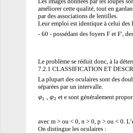
Les images données par les loupes son
améliorer cette qualité, tout en garda
par des associations de lentilles.
Leur emploi est identique à celui des
- 60 - possédant des foyers F et F', de
Le problème se réduit donc, à la déte
7.2.1 CLASSIFICATION ET DESC
La plupart des oculaires sont des doub
séparées par un intervalle.
,
et e sont généralement proport
avec m > ou < 0, n > 0, p > ou < 0. L’
On distingue les oculaires :