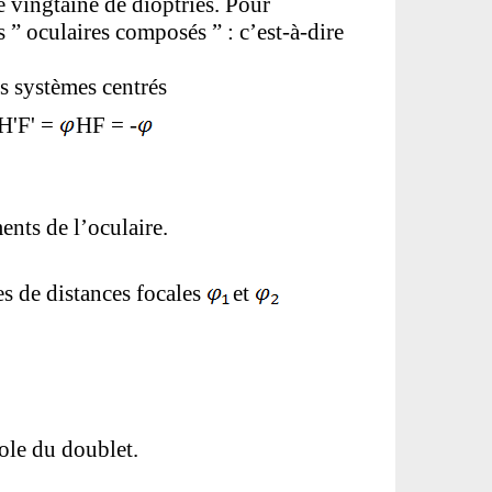
e vingtaine de dioptries. Pour
 ” oculaires composés ” : c’est-à-dire
s systèmes centrés
 H'F' =
HF = -
ents de l’oculaire.
es de distances focales
et
bole du doublet.